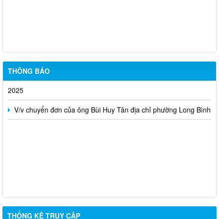
Lịch tiếp công dân của Lãnh đạo Thanh tra tỉnh tháng 01 năm
2026
Công khai tiết kiệm chi thường xuyên dự toán năm 2025 theo
Nghị quyết số 173/NQ-CP của Chính Phủ (sau sát nhập)
THÔNG BÁO
Lịch tiếp công dân của Lãnh đạo Thanh tra tỉnh tháng 12 năm
2025
V/v chuyển đơn của ông Bùi Huy Tân địa chỉ phường Long Bình
THỐNG KÊ TRUY CẬP