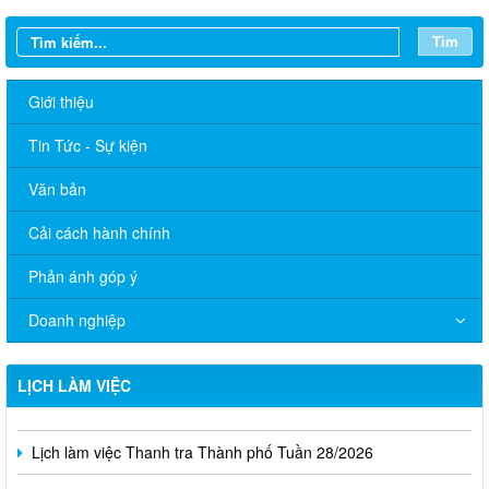
Tìm
Giới thiệu
Tin Tức - Sự kiện
Văn bản
Cải cách hành chính
Phản ánh góp ý
Lịch làm việc Thanh tra Thành phố Tuần 31/2026
Doanh nghiệp
Lịch làm việc Thanh tra Thành phố Tuần 30/2026
LỊCH LÀM VIỆC
Lịch làm việc Thanh tra Thành phố Tuần 29/2026
Lịch làm việc Thanh tra Thành phố Tuần 28/2026