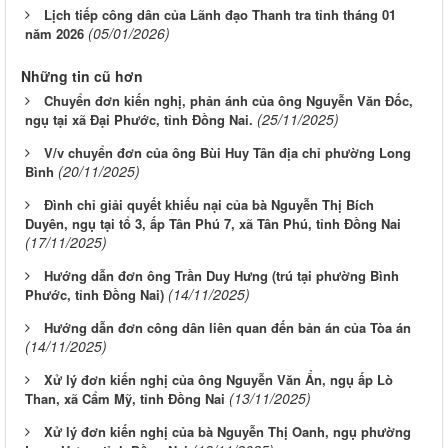
Lịch tiếp công dân của Lãnh đạo Thanh tra tỉnh tháng 01
(05/01/2026)
năm 2026
Những tin cũ hơn
Chuyển đơn kiến nghị, phản ánh của ông Nguyễn Văn Đốc,
(25/11/2025)
ngụ tại xã Đại Phước, tỉnh Đồng Nai.
V/v chuyển đơn của ông Bùi Huy Tân địa chỉ phường Long
(20/11/2025)
Bình
Đình chỉ giải quyết khiếu nại của bà Nguyễn Thị Bích
Duyên, ngụ tại tổ 3, ấp Tân Phú 7, xã Tân Phú, tỉnh Đồng Nai
(17/11/2025)
Hướng dẫn đơn ông Trần Duy Hưng (trú tại phường Bình
(14/11/2025)
Phước, tỉnh Đồng Nai)
Hướng dẫn đơn công dân liên quan đến bản án của Tòa án
(14/11/2025)
Xử lý đơn kiến nghị của ông Nguyễn Văn Ẩn, ngụ ấp Lò
(13/11/2025)
Than, xã Cẩm Mỹ, tỉnh Đồng Nai
Xử lý đơn kiến nghị của bà Nguyễn Thị Oanh, ngụ phường