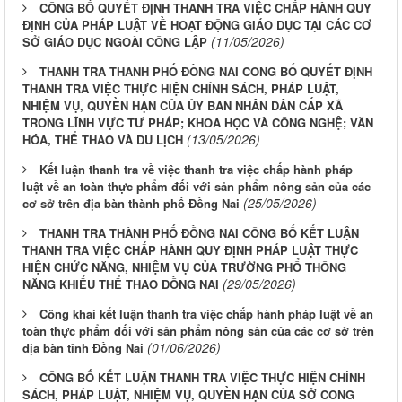
CÔNG BỐ QUYẾT ĐỊNH THANH TRA VIỆC CHẤP HÀNH QUY
ĐỊNH CỦA PHÁP LUẬT VỀ HOẠT ĐỘNG GIÁO DỤC TẠI CÁC CƠ
(11/05/2026)
SỞ GIÁO DỤC NGOÀI CÔNG LẬP
THANH TRA THÀNH PHỐ ĐỒNG NAI CÔNG BỐ QUYẾT ĐỊNH
THANH TRA VIỆC THỰC HIỆN CHÍNH SÁCH, PHÁP LUẬT,
NHIỆM VỤ, QUYỀN HẠN CỦA ỦY BAN NHÂN DÂN CẤP XÃ
TRONG LĨNH VỰC TƯ PHÁP; KHOA HỌC VÀ CÔNG NGHỆ; VĂN
(13/05/2026)
HÓA, THỂ THAO VÀ DU LỊCH
Kết luận thanh tra về việc thanh tra việc chấp hành pháp
luật về an toàn thực phẩm đối với sản phẩm nông sản của các
(25/05/2026)
cơ sở trên địa bàn thành phố Đồng Nai
THANH TRA THÀNH PHỐ ĐỒNG NAI CÔNG BỐ KẾT LUẬN
THANH TRA VIỆC CHẤP HÀNH QUY ĐỊNH PHÁP LUẬT THỰC
HIỆN CHỨC NĂNG, NHIỆM VỤ CỦA TRƯỜNG PHỔ THÔNG
(29/05/2026)
NĂNG KHIẾU THỂ THAO ĐỒNG NAI
Công khai kết luận thanh tra việc chấp hành pháp luật về an
toàn thực phẩm đối với sản phẩm nông sản của các cơ sở trên
(01/06/2026)
địa bàn tỉnh Đồng Nai
CÔNG BỐ KẾT LUẬN THANH TRA VIỆC THỰC HIỆN CHÍNH
SÁCH, PHÁP LUẬT, NHIỆM VỤ, QUYỀN HẠN CỦA SỞ CÔNG