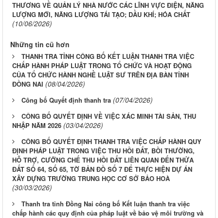
THƯƠNG VỀ QUẢN LÝ NHÀ NƯỚC CÁC LĨNH VỰC ĐIỆN, NĂNG
LƯỢNG MỚI, NĂNG LƯỢNG TÁI TẠO; DẦU KHÍ; HÓA CHẤT
(10/06/2026)
Những tin cũ hơn
THANH TRA TỈNH CÔNG BỐ KẾT LUẬN THANH TRA VIỆC
CHẤP HÀNH PHÁP LUẬT TRONG TỔ CHỨC VÀ HOẠT ĐỘNG
CỦA TỔ CHỨC HÀNH NGHỀ LUẬT SƯ TRÊN ĐỊA BÀN TỈNH
(08/04/2026)
ĐỒNG NAI
(07/04/2026)
Công bố Quyết định thanh tra
CÔNG BỐ QUYẾT ĐỊNH VỀ VIỆC XÁC MINH TÀI SẢN, THU
(03/04/2026)
NHẬP NĂM 2026
CÔNG BỐ QUYẾT ĐỊNH THANH TRA VIỆC CHẤP HÀNH QUY
ĐỊNH PHÁP LUẬT TRONG VIỆC THU HỒI ĐẤT, BỒI THƯỜNG,
HỖ TRỢ, CƯỠNG CHẾ THU HỒI ĐẤT LIÊN QUAN ĐẾN THỬA
ĐẤT SỐ 64, SỐ 65, TỜ BẢN ĐỒ SỐ 7 ĐỂ THỰC HIỆN DỰ ÁN
XÂY DỰNG TRƯỜNG TRUNG HỌC CƠ SỞ BẢO HOÀ
(30/03/2026)
Thanh tra tỉnh Đồng Nai công bố Kết luận thanh tra việc
chấp hành các quy định của pháp luật về bảo vệ môi trường và