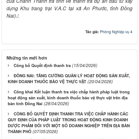
của Chánh Thanh tra tỉnh về thanh tra dự án đầu tư xây
dựng Khu trang trại V.A.C tại xã An Phước, tỉnh Đồng
Nai)./.
Tác giả:
Phòng Nghiệp vụ 4
Những tin mới hơn
(15/04/2026)
Công bố Quyết định thanh tra
ĐỒNG NAI: TĂNG CƯỜNG QUẢN LÝ HOẠT ĐỘNG SẢN XUẤT,
(20/04/2026)
KINH DOANH THUỐC BẢO VỆ THỰC VẬT
Công khai Kết luận thanh tra việc chấp hành pháp luật trong
hoạt động sản xuất, kinh doanh thuốc bảo vệ thực vật trên địa
(28/04/2026)
bàn tỉnh Đồng Nai
CÔNG BỐ QUYẾT ĐỊNH THANH TRA VIỆC CHẤP HÀNH CÁC
QUY ĐỊNH CỦA PHÁP LUẬT TRONG HOẠT ĐỘNG KINH DOANH
DƯỢC PHẨM ĐỐI VỚI MỘT SỐ DOANH NGHIỆP TRÊN ĐỊA BÀN
(07/05/2026)
THÀNH PHỐ