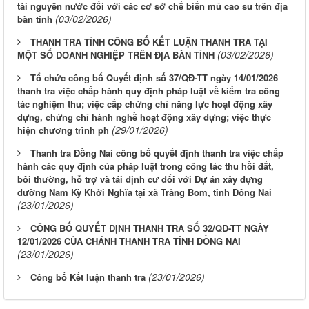
tài nguyên nước đối với các cơ sở chế biến mủ cao su trên địa
(03/02/2026)
bàn tỉnh
THANH TRA TỈNH CÔNG BỐ KẾT LUẬN THANH TRA TẠI
(03/02/2026)
MỘT SỐ DOANH NGHIỆP TRÊN ĐỊA BÀN TỈNH
Tổ chức công bố Quyết định số 37/QĐ-TT ngày 14/01/2026
thanh tra việc chấp hành quy định pháp luật về kiểm tra công
tác nghiệm thu; việc cấp chứng chỉ năng lực hoạt động xây
dựng, chứng chỉ hành nghề hoạt động xây dựng; việc thực
(29/01/2026)
hiện chương trình ph
Thanh tra Đồng Nai công bố quyết định thanh tra việc chấp
hành các quy định của pháp luật trong công tác thu hồi đất,
bồi thường, hỗ trợ và tái định cư đối với Dự án xây dựng
đường Nam Kỳ Khởi Nghĩa tại xã Trảng Bom, tỉnh Đồng Nai
(23/01/2026)
CÔNG BỐ QUYẾT ĐỊNH THANH TRA SỐ 32/QĐ-TT NGÀY
12/01/2026 CỦA CHÁNH THANH TRA TỈNH ĐỒNG NAI
(23/01/2026)
(23/01/2026)
Công bố Kết luận thanh tra