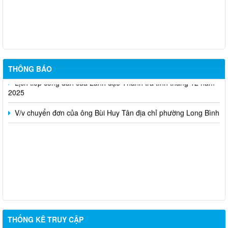
Lịch tiếp công dân của Lãnh đạo Thanh tra tỉnh tháng 01 năm
2026
Công khai tiết kiệm chi thường xuyên dự toán năm 2025 theo
Nghị quyết số 173/NQ-CP của Chính Phủ (sau sát nhập)
THÔNG BÁO
Lịch tiếp công dân của Lãnh đạo Thanh tra tỉnh tháng 12 năm
2025
V/v chuyển đơn của ông Bùi Huy Tân địa chỉ phường Long Bình
THỐNG KÊ TRUY CẬP