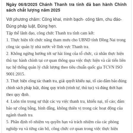
Ngày 06/8/2025 Chánh Thanh tra tỉnh đả ban hành Chính
sách chất lượng năm 2025
Với phương châm: Công khai, minh bạch- công tâm, chu đáo-
Đúng pháp luật, Đúng hẹn.
Tập thể lãnh đạo, công chức Thanh tra tỉnh cam kết:
1. Thực hiện tốt chức năng tham mưu cho UBND tỉnh Đồng Nai trong
công tác quản lý nhà nước về lĩnh vực Thanh tra.
2. Không ngừng
hướng tới sự hài lòng của tổ chức, cá nhân thực hiện
thủ tục hành chính tại cơ quan thông qua việc thực hiện và cải tiến liên
tục hệ thống quản lý chất lượng theo tiêu chuẩn quốc gia TCVN ISO
9001:2015.
3.
Thực hiện công tác thanh tra, giải quyết khiếu nại
,
tố cáo đảm bảo đúng
chính sách pháp luật, đúng
quy
trình
(
trình tự, thủ tục
) và đúng
thời hạn
theo
quy
định
.
4.
Luôn tôn trọng sự thật các vụ việc thanh tra, khiếu nại
,
tố cáo; đảm
bảo sự công bằng, bình đẳng, không thiên vị trong các hoạt động của
ngành thanh tra
.
5.
Phân định rõ nhiệm vụ quyền hạn và trách nhiệm của
các phòng
nghiệp vụ
và từng cán bộ, công chức cơ quan trong việc thực hiện