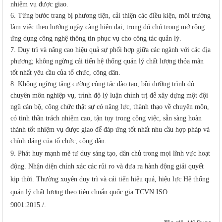
nhiệm vụ được giao
.
6.
Từng bước trang bị phương tiện, cải thiện các điều kiện, môi trường
làm việc theo hướng ngày càng hiện đại, trong đó chú trọng mở rộng
ứng dụng công nghệ thông tin phục vụ cho công tác quản lý
.
7. Duy trì và nâng cao hiệu quả sự phối hợp giữa các ngành
với các địa
phương; không ngừng cải tiến hệ thống quản lý chất lượng thỏa mãn
tốt nhất yêu cầu của tổ chức, công dân
.
8.
Không ngừng tăng cường công tác đào tạo, bồi dưỡng trình độ
chuyên môn nghiệp vụ, trình độ lý luận chính trị để xây dựng một đội
ngũ cán bộ,
công chức thật sự có năng lực, thành thạo về chuyên môn,
có tinh thần trách nhiệm cao, tận tụy trong công việc, sẵn sàng
hoàn
thành
tốt
nhiệm vụ được giao để đáp ứng tốt nhất nhu cầu hợp pháp và
chính đáng của tổ chức, công dân.
9. Phát huy mạnh mẽ tư duy sáng tạo, dân chủ trong mọi lĩnh vực hoạt
động. Nhận diện chính xác các rủi ro và đưa ra hành động giải quyết
kịp thời. Thường xuyên duy trì và cải tiến hiệu quả, hiệu lực Hệ thống
quản lý chất lượng theo tiêu chuẩn quốc gia TCVN ISO
9001:2015./.