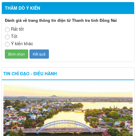
THĂM DÒ Ý KIẾN
Đánh giá về trang thông tin điện tử Thanh tra tỉnh Đồng Nai
Rất tốt
Tốt
Ý kiến khác
TIN CHỈ ĐẠO - ĐIỀU HÀNH