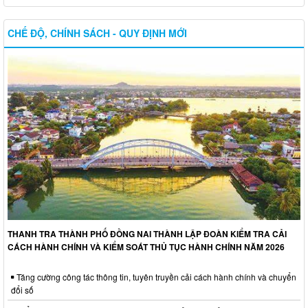
CHẾ ĐỘ, CHÍNH SÁCH - QUY ĐỊNH MỚI
THANH TRA THÀNH PHỐ ĐỒNG NAI THÀNH LẬP ĐOÀN KIỂM TRA CẢI
CÁCH HÀNH CHÍNH VÀ KIỂM SOÁT THỦ TỤC HÀNH CHÍNH NĂM 2026
Tăng cường công tác thông tin, tuyên truyền cải cách hành chính và chuyển
đổi số