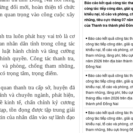
Báo cáo kết quả công tác tha
gừng đổi mới, hoàn thiện tổ chức
công tác tiếp công dân, giải 
khiếu nại, tố cáo và phòng, 
ần quan trọng vào công cuộc xây
nhũng, tiêu cực tháng 07 nă
của Thanh tra thành phố Đồn
tra luôn phát huy vai trò là cơ
Báo cáo kết quả công tác th
n nhân dân tỉnh trong công tác
công tác tiếp công dân, giải 
khiếu nại, tố cáo và phòng, 
 luật hành chính và tăng cường
tham nhũng, lãng phí, tiêu cự
hính quyền. Công tác thanh tra,
năm 2026 trên địa bàn thành
cáo và phòng, chống tham nhũng,
Đồng Nai
 có trọng tâm, trọng điểm.
Báo cáo kết quả công tác th
công tác tiếp công dân, giải 
khiếu nại, tố cáo và phòng, 
 quan thanh tra cấp sở, huyện đã
tham nhũng, lãng phí, tiêu cự
hính và chuyên ngành, phát hiện,
tháng đầu năm 2026 trên địa
về kinh tế, chấn chỉnh kỷ cương
thành phố Đồng Nai
tạp, tồn đọng được tập trung giải
Báo cáo kết quả công tác th
tin của nhân dân vào sự lãnh đạo
công tác tiếp công dân, giải 
khiếu nại, tố cáo và phòng, 
tham nhũng, tiêu cực trong 0