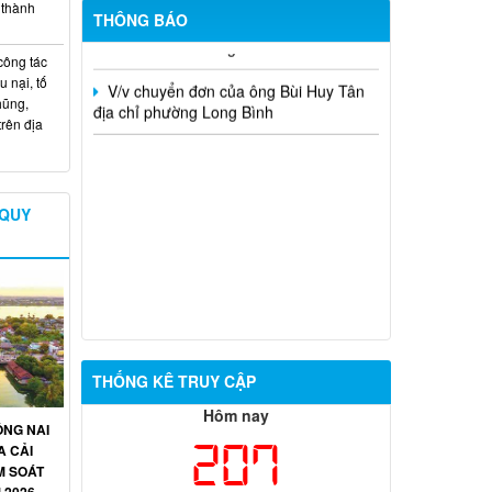
 thành
Thanh tra tỉnh tháng 12 năm 2025
THÔNG BÁO
công tác
V/v chuyển đơn của ông Bùi Huy Tân
u nại, tố
địa chỉ phường Long Bình
hũng,
trên địa
 QUY
THỐNG KÊ TRUY CẬP
Hôm nay
NG NAI
207
A CẢI
M SOÁT
 2026