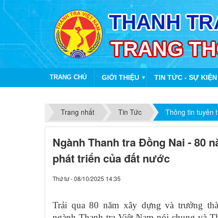
TRANG CHỦ
GIỚI THIỆU
TIN TỨC - SỰ KIỆN
▼
Trang nhất
Tin Tức
Thông tin tuyên 
Ngành Thanh tra Đồng Nai - 80 
phát triển của đất nước
Thứ tư - 08/10/2025 14:35
Trải qua 80 năm xây dựng và trưởng thà
ngành Thanh tra Việt Nam nói chung và Th