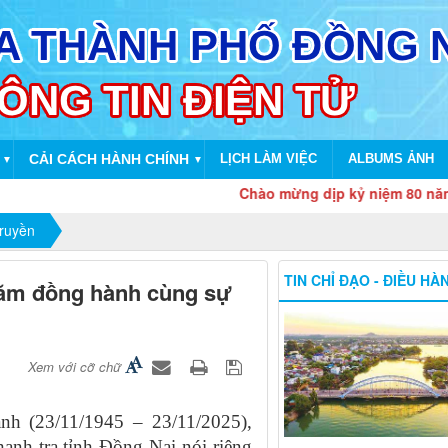
CẢI CÁCH HÀNH CHÍNH
LỊCH LÀM VIỆC
ALBUMS ẢNH
▼
▼
Chào mừng dịp kỷ niệm 80 năm Cách mạ
truyền
TIN CHỈ ĐẠO - ĐIỀU HÀ
năm đồng hành cùng sự
Xem với cỡ chữ
nh (23/11/1945 – 23/11/2025),
anh tra tỉnh Đồng Nai nói riêng