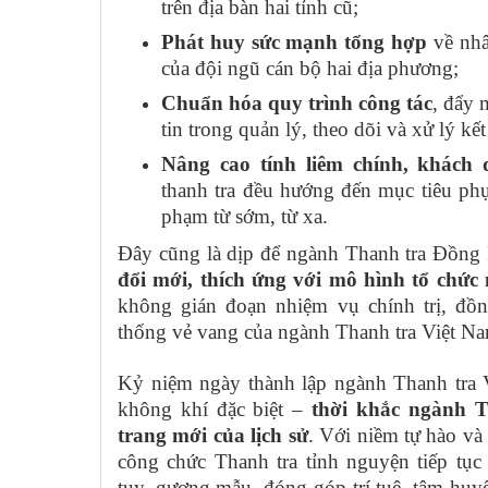
trên địa bàn hai tỉnh cũ;
Phát huy sức mạnh tổng hợp
về nhâ
của đội ngũ cán bộ hai địa phương;
Chuẩn hóa quy trình công tác
, đẩy
tin trong quản lý, theo dõi và xử lý kết
Nâng cao tính liêm chính, khách
thanh tra đều hướng đến mục tiêu ph
phạm từ sớm, từ xa.
Đây cũng là dịp để ngành Thanh tra Đồng N
đổi mới, thích ứng với mô hình tổ chức
không gián đoạn nhiệm vụ chính trị, đồng
thống vẻ vang của ngành Thanh tra Việt N
Kỷ niệm ngày thành lập ngành Thanh tra 
không khí đặc biệt –
thời khắc ngành 
trang mới của lịch sử
. Với niềm tự hào và 
công chức Thanh tra tỉnh nguyện tiếp tục 
tụy, gương mẫu, đóng góp trí tuệ, tâm huyế