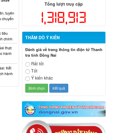
Tổng lượt truy cập
1,318,913
in, tuyên
và chuyển
 tiêu
THĂM DÒ Ý KIẾN
nh chính
ai thực
Đánh giá về trang thông tin điện tử Thanh
tục hành
tra tỉnh Đồng Nai
Rất tốt
ai: Kết
Tốt
ách hành
Ý kiến khác