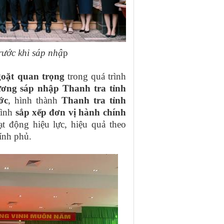
rước khi sáp nhậ
p
oặt quan trọng
trong quá trình
ương sáp nhập Thanh tra tỉnh
ớc
, hình thành
Thanh tra tỉnh
rình
sắp xếp đơn vị hành chính
t động hiệu lực, hiệu quả theo
ính phủ.