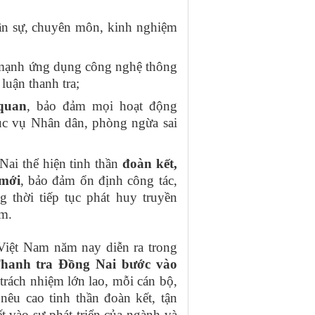
n sự, chuyên môn, kinh nghiệm
 mạnh ứng dụng công nghệ thông
 luận thanh tra;
 quan
, bảo đảm mọi hoạt động
ục vụ Nhân dân, phòng ngừa sai
ai thể hiện tinh thần
đoàn kết,
 mới
, bảo đảm ổn định công tác,
 thời tiếp tục phát huy truyền
am.
Việt Nam năm nay diễn ra trong
Thanh tra Đồng Nai bước vào
trách nhiệm lớn lao, mỗi cán bộ,
nêu cao tinh thần đoàn kết, tận
t vào sự phát triển của ngành và