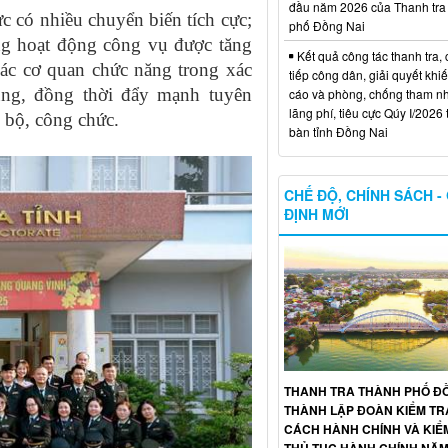
đầu năm 2026 của Thanh tra
c có nhiều chuyển biến tích cực;
phố Đồng Nai
ong hoạt động công vụ được tăng
Kết quả công tác thanh tra, 
ác cơ quan chức năng trong xác
tiếp công dân, giải quyết khiế
ũng, đồng thời đẩy mạnh tuyên
cáo và phòng, chống tham n
lãng phí, tiêu cực Qúy I/2026 
n bộ, công chức.
bàn tỉnh Đồng Nai
CHẾ ĐỘ, CHÍNH SÁCH -
ĐỊNH MỚI
THANH TRA THÀNH PHỐ ĐỒ
THÀNH LẬP ĐOÀN KIỂM TR
CÁCH HÀNH CHÍNH VÀ KIỂ
THỦ TỤC HÀNH CHÍNH NĂM