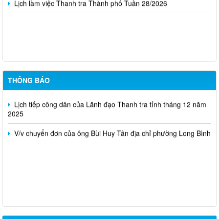
Lịch làm việc Thanh tra Thành phố Tuần 28/2026
Lịch tiếp công dân của Lãnh đạo Thanh tra tỉnh tháng 01 năm
2026
Công khai tiết kiệm chi thường xuyên dự toán năm 2025 theo
THÔNG BÁO
Nghị quyết số 173/NQ-CP của Chính Phủ (sau sát nhập)
Lịch tiếp công dân của Lãnh đạo Thanh tra tỉnh tháng 12 năm
2025
V/v chuyển đơn của ông Bùi Huy Tân địa chỉ phường Long Bình