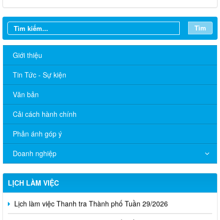
Tìm
Giới thiệu
Tin Tức - Sự kiện
Văn bản
Cải cách hành chính
Phản ánh góp ý
Doanh nghiệp
Lịch làm việc Thanh tra Thành phố Tuần 31/2026
Lịch làm việc Thanh tra Thành phố Tuần 30/2026
LỊCH LÀM VIỆC
Lịch làm việc Thanh tra Thành phố Tuần 29/2026