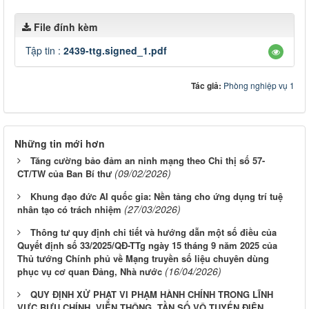
File đính kèm
Tập tin :
2439-ttg.signed_1.pdf
Tác giả:
Phòng nghiệp vụ 1
Những tin mới hơn
Tăng cường bảo đảm an ninh mạng theo Chỉ thị số 57-
(09/02/2026)
CT/TW của Ban Bí thư
Khung đạo đức AI quốc gia: Nền tảng cho ứng dụng trí tuệ
(27/03/2026)
nhân tạo có trách nhiệm
Thông tư quy định chi tiết và hướng dẫn một số điều của
Quyết định số 33/2025/QĐ-TTg ngày 15 tháng 9 năm 2025 của
Thủ tướng Chính phủ về Mạng truyền số liệu chuyên dùng
(16/04/2026)
phục vụ cơ quan Đảng, Nhà nước
QUY ĐỊNH XỬ PHẠT VI PHẠM HÀNH CHÍNH TRONG LĨNH
VỰC BƯU CHÍNH, VIỄN THÔNG, TẦN SỐ VÔ TUYẾN ĐIỆN,