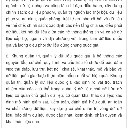
ngành, dữ liệu phục vụ công tác chỉ đạo điều hành, xây dựng
chính sách; dữ liệu phục vụ quản trị nguồn lực (nội bộ), dữ liệu
phục vụ an ninh, quốc phòng, trật tự an toàn xã hội và dữ liệu
về thể chế, chính sách; xác định các nền tảng chia sẻ, điều phối
dữ liệu, kết nối dữ liệu giữa các hệ thống thông tin và cơ sở dữ
liệu cấp bộ, ngành và địa phương với Trung tâm dữ liệu quốc
gia và luồng điều phối dữ liệu dùng chung quốc gia.
2. Khung quản trị, quản lý dữ liệu quốc gia là hệ thống các
nguyên tắc, cơ chế, quy trình và cấu trúc tổ chức để bảo đảm
việc thu thập, lưu trữ, kết nối, chia sẻ, khai thác, mở và bảo vệ
dữ liệu quốc gia được thực hiện thống nhất và hiệu quả. Khung
quản trị, quản lý dữ liệu quốc gia xác định rõ vai trò, trách
nhiệm của các chủ thể trong quản lý dữ liệu: chủ sở hữu dữ
liệu, cơ quan chủ quản dữ liệu, cơ quan khai thác dữ liệu; xác
định mô hình giám sát, kiểm toán, đánh giá hiệu quả, an toàn
và chất lượng dữ liệu; xây dựng cơ chế quản trị vòng đời dữ
liệu, bảo đảm dữ liệu được cập nhật, kiểm định, phân quyền và
khai thác hiệu quả.