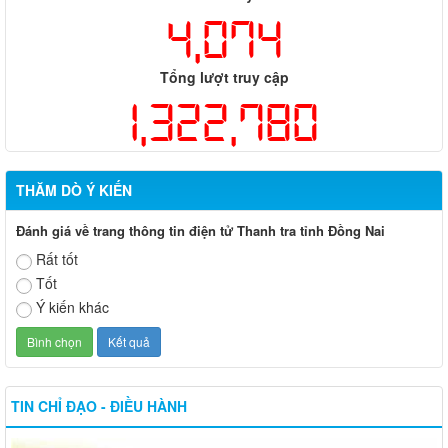
4,074
Tổng lượt truy cập
1,322,780
THĂM DÒ Ý KIẾN
Đánh giá về trang thông tin điện tử Thanh tra tỉnh Đồng Nai
Rất tốt
Tốt
Ý kiến khác
TIN CHỈ ĐẠO - ĐIỀU HÀNH