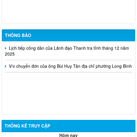
Lịch tiếp công dân của Lãnh đạo Thanh tra tỉnh tháng 01 năm
2026
Công khai tiết kiệm chi thường xuyên dự toán năm 2025 theo
Nghị quyết số 173/NQ-CP của Chính Phủ (sau sát nhập)
THÔNG BÁO
Lịch tiếp công dân của Lãnh đạo Thanh tra tỉnh tháng 12 năm
2025
V/v chuyển đơn của ông Bùi Huy Tân địa chỉ phường Long Bình
THỐNG KÊ TRUY CẬP
Hôm nay