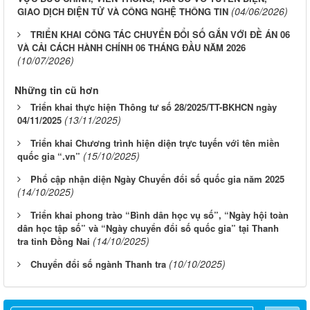
(04/06/2026)
GIAO DỊCH ĐIỆN TỬ VÀ CÔNG NGHỆ THÔNG TIN
TRIỂN KHAI CÔNG TÁC CHUYỂN ĐỔI SỐ GẮN VỚI ĐỀ ÁN 06
VÀ CẢI CÁCH HÀNH CHÍNH 06 THÁNG ĐẦU NĂM 2026
(10/07/2026)
Những tin cũ hơn
Triển khai thực hiện Thông tư số 28/2025/TT-BKHCN ngày
(13/11/2025)
04/11/2025
Triển khai Chương trình hiện diện trực tuyến với tên miền
(15/10/2025)
quốc gia “.vn”
Phổ cập nhận diện Ngày Chuyển đổi số quốc gia năm 2025
(14/10/2025)
Triển khai phong trào “Bình dân học vụ số”, “Ngày hội toàn
dân học tập số” và “Ngày chuyển đổi số quốc gia” tại Thanh
(14/10/2025)
tra tỉnh Đồng Nai
(10/10/2025)
Chuyển đổi số ngành Thanh tra