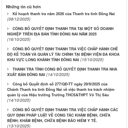
Những tin cũ hơn
Kế hoạch thanh tra năm 2026 của Thanh tra tỉnh Đồng Nai
(08/12/2025)
CÔNG BỐ QUYẾT ĐỊNH THANH TRA TẠI MỘT SỐ DOANH
NGHIỆP TRÊN ĐỊA BÀN TỈNH ĐỒNG NAI NĂM 2025
(16/10/2025)
CÔNG BỐ QUYẾT ĐỊNH THANH TRA VIỆC CHẤP HÀNH CHẾ
ĐỘ KẾ TOÁN VÀ QUẢN LÝ TÀI CHÍNH TẠI BỆNH VIỆN ĐA KHOA
(15/10/2025)
KHU VỰC LONG KHÁNH TỈNH ĐỒNG NAI
THANH TRA TỈNH CÔNG BỐ QUYẾT ĐỊNH THANH TRA NHÀ
(14/10/2025)
XUẤT BẢN ĐỒNG NAI
Công bố Quyết định số 277/QĐ-TT ngày 29/9/2025 của
Chánh Thanh tra tỉnh Đồng Nai về việc thanh tra trách nhiệm
quản lý của Hiệu trưởng Trường THCS&THPT Võ Thị Sáu
(14/10/2025)
CÔNG BỐ QUYẾT ĐỊNH THANH TRA VIỆC CHẤP HÀNH CÁC
QUY ĐỊNH PHÁP LUẬT VỀ CÔNG TÁC KHÁM BỆNH, CHỮA
BỆNH; KHÁM BỆNH, CHỮA BỆNH BẢO HIỂM Y TẾ.
(13/10/2025)