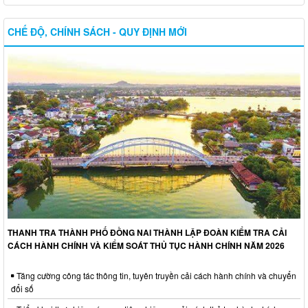
CHẾ ĐỘ, CHÍNH SÁCH - QUY ĐỊNH MỚI
THANH TRA THÀNH PHỐ ĐỒNG NAI THÀNH LẬP ĐOÀN KIỂM TRA CẢI
CÁCH HÀNH CHÍNH VÀ KIỂM SOÁT THỦ TỤC HÀNH CHÍNH NĂM 2026
Tăng cường công tác thông tin, tuyên truyền cải cách hành chính và chuyển
đổi số