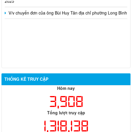
V/v chuyển đơn của ông Bùi Huy Tân địa chỉ phường Long Bình
THỐNG KÊ TRUY CẬP
Hôm nay
3,908
Tổng lượt truy cập
1,318,138