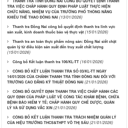
THANH TRA TỈNH ĐỒNG NAI CÔNG BỐ QUYẾT ĐỊNH THANH
TRA VIỆC CHẤP HÀNH QUY ĐỊNH PHÁP LUẬT THỰC HIỆN
CHỨC NĂNG, NHIỆM VỤ CỦA TRƯỜNG PHỔ THÔNG NĂNG
(13/01/2026)
KHIẾU THỂ THAO ĐỒNG NAI
Thanh tra Đồng Nai công bố quyết định thanh tra lĩnh vực
(15/01/2026)
sản xuất, kinh doanh thuốc bảo vệ thực vật
Thanh tra an toàn thực phẩm nông sản: Đồng Nai siết chặt
quản lý từ điều kiện sản xuất đến truy xuất chất lượng
(15/01/2026)
(16/01/2026)
Công bố Kết luận thanh tra 106/KL-TT
CÔNG BỐ KẾT LUẬN THANH TRA SỐ 03/KL-TT NGÀY
14/01/2026 CỦA CHÁNH THANH TRA TỈNH ĐỒNG NAI ĐỐI VỚI
(21/01/2026)
TRƯỜNG CAO ĐẲNG KỸ THUẬT ĐỒNG NAI
CÔNG BỐ QUYẾT ĐỊNH THANH TRA VIỆC CHẤP HÀNH CÁC
QUY ĐỊNH CỦA PHÁP LUẬT VỀ CÔNG TÁC KHÁM BỆNH, CHỮA
BỆNH BẢO HIỂM Y TẾ; CHẤP HÀNH QUY CHẾ DƯỢC, QUẢN
(21/01/2026)
LÝ VÀ SỬ DỤNG VẮC XIN
CÔNG BỐ KẾT LUẬN THANH TRA TRÁCH NHIỆM QUẢN LÝ
(21/01/2026)
CỦA HIỆU TRƯỞNG THCS&THPT VÕ THỊ SÁU