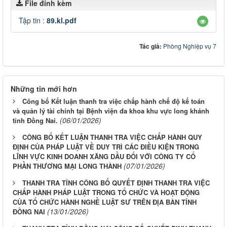
File đính kèm
Tập tin :
89.kl.pdf
Tác giả:
Phòng Nghiệp vụ 7
Những tin mới hơn
Công bố Kết luận thanh tra việc chấp hành chế độ kế toán
và quản lý tài chính tại Bệnh viện đa khoa khu vực long khánh
(06/01/2026)
tỉnh Đồng Nai.
CÔNG BỐ KẾT LUẬN THANH TRA VIỆC CHẤP HÀNH QUY
ĐỊNH CỦA PHÁP LUẬT VỀ DUY TRÌ CÁC ĐIỀU KIỆN TRONG
LĨNH VỰC KINH DOANH XĂNG DẦU ĐỐI VỚI CÔNG TY CỔ
(07/01/2026)
PHẦN THƯƠNG MẠI LONG THÀNH
THANH TRA TỈNH CÔNG BỐ QUYẾT ĐỊNH THANH TRA VIỆC
CHẤP HÀNH PHÁP LUẬT TRONG TỔ CHỨC VÀ HOẠT ĐỘNG
CỦA TỔ CHỨC HÀNH NGHỀ LUẬT SƯ TRÊN ĐỊA BÀN TỈNH
(13/01/2026)
ĐỒNG NAI