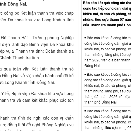
Báo cáo kết quả công tác tha
ỉnh Đồng Nai.
công tác tiếp công dân, giải 
c công bố Kết luận thanh tra việc chấp
khiếu nại, tố cáo và phòng, 
nhũng, tiêu cực tháng 07 nă
 viện Đa khoa khu vực Long Khánh tỉnh
của Thanh tra thành phố Đồn
g Đỗ Thanh Hải – Trưởng phòng Nghiệp
Báo cáo kết quả công tác th
công tác tiếp công dân, giải 
ại diện lãnh đạo Bệnh viện Đa khoa khu
khiếu nại, tố cáo và phòng, 
ệp vụ 2 Thanh tra tỉnh; Đoàn thanh tra
tham nhũng, lãng phí, tiêu cự
Chánh Thanh tra tỉnh.
năm 2026 trên địa bàn thành
Đồng Nai
ng qua toàn văn Kết luận thanh tra số
Báo cáo kết quả công tác th
h Đồng Nai về việc chấp hành chế độ kế
công tác tiếp công dân, giải 
vực Long Khánh tỉnh Đồng Nai.
khiếu nại, tố cáo và phòng, 
tham nhũng, lãng phí, tiêu cự
ở Y tế, Bệnh viện Đa khoa khu vực Long
tháng đầu năm 2026 trên địa
thanh tra và cam kết khắc phục các tồn
thành phố Đồng Nai
Báo cáo kết quả công tác th
công tác tiếp công dân, giải 
anh tra tỉnh đề nghị các đơn vị khẩn
khiếu nại, tố cáo và phòng, 
tỉnh; đồng thời đề nghị Phòng Nghiệp vụ
tham nhũng, tiêu cực trong 0