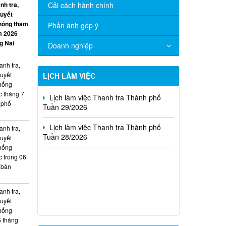
nh tra,
Cải cách hành chính
quyết
chống tham
Phản ánh góp ý
Lịch làm việc Thanh tra Thành phố
m 2026
Tuần 31/2026
g Nai
Doanh nghiệp
Lịch làm việc Thanh tra Thành phố
anh tra,
Tuần 30/2026
quyết
LỊCH LÀM VIỆC
chống
Lịch làm việc Thanh tra Thành phố
c tháng 7
Tuần 29/2026
 phố
Lịch làm việc Thanh tra Thành phố
Tuần 28/2026
anh tra,
quyết
chống
c trong 06
 bàn
Lịch tiếp công dân của Lãnh đạo
Thanh tra tỉnh tháng 01 năm 2026
anh tra,
quyết
Công khai tiết kiệm chi thường xuyên
chống
dự toán năm 2025 theo Nghị quyết số
6 tháng