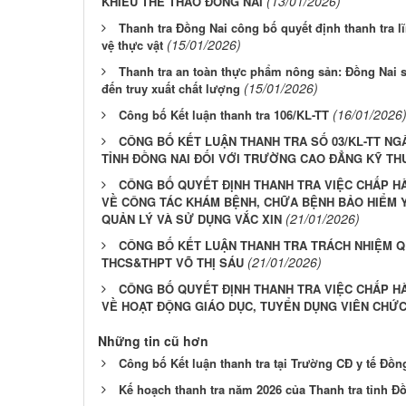
(13/01/2026)
KHIẾU THỂ THAO ĐỒNG NAI
Thanh tra Đồng Nai công bố quyết định thanh tra l
(15/01/2026)
vệ thực vật
Thanh tra an toàn thực phẩm nông sản: Đồng Nai si
(15/01/2026)
đến truy xuất chất lượng
(16/01/2026
Công bố Kết luận thanh tra 106/KL-TT
CÔNG BỐ KẾT LUẬN THANH TRA SỐ 03/KL-TT NGÀ
TỈNH ĐỒNG NAI ĐỐI VỚI TRƯỜNG CAO ĐẲNG KỸ TH
CÔNG BỐ QUYẾT ĐỊNH THANH TRA VIỆC CHẤP H
VỀ CÔNG TÁC KHÁM BỆNH, CHỮA BỆNH BẢO HIỂM 
(21/01/2026)
QUẢN LÝ VÀ SỬ DỤNG VẮC XIN
CÔNG BỐ KẾT LUẬN THANH TRA TRÁCH NHIỆM Q
(21/01/2026)
THCS&THPT VÕ THỊ SÁU
CÔNG BỐ QUYẾT ĐỊNH THANH TRA VIỆC CHẤP H
VỀ HOẠT ĐỘNG GIÁO DỤC, TUYỂN DỤNG VIÊN CHỨC
Những tin cũ hơn
Công bố Kết luận thanh tra tại Trường CĐ y tế Đồn
Kế hoạch thanh tra năm 2026 của Thanh tra tỉnh Đ