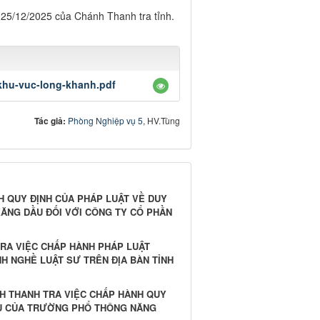
 25/12/2025 của Chánh Thanh tra tỉnh.
-khu-vuc-long-khanh.pdf
Tác giả:
Phòng Nghiệp vụ 5
, HV.Tùng
H QUY ĐỊNH CỦA PHÁP LUẬT VỀ DUY
XĂNG DẦU ĐỐI VỚI CÔNG TY CỔ PHẦN
TRA VIỆC CHẤP HÀNH PHÁP LUẬT
H NGHỀ LUẬT SƯ TRÊN ĐỊA BÀN TỈNH
NH THANH TRA VIỆC CHẤP HÀNH QUY
VỤ CỦA TRƯỜNG PHỔ THÔNG NĂNG