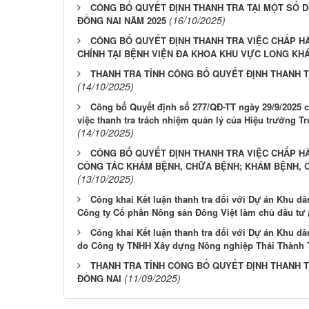
CÔNG BỐ QUYẾT ĐỊNH THANH TRA TẠI MỘT SỐ D
(16/10/2025)
ĐỒNG NAI NĂM 2025
CÔNG BỐ QUYẾT ĐỊNH THANH TRA VIỆC CHẤP HÀ
CHÍNH TẠI BỆNH VIỆN ĐA KHOA KHU VỰC LONG KHÁ
THANH TRA TỈNH CÔNG BỐ QUYẾT ĐỊNH THANH 
(14/10/2025)
Công bố Quyết định số 277/QĐ-TT ngày 29/9/2025 c
việc thanh tra trách nhiệm quản lý của Hiệu trưởng
(14/10/2025)
CÔNG BỐ QUYẾT ĐỊNH THANH TRA VIỆC CHẤP H
CÔNG TÁC KHÁM BỆNH, CHỮA BỆNH; KHÁM BỆNH, C
(13/10/2025)
Công khai Kết luận thanh tra đối với Dự án Khu dâ
Công ty Cổ phần Nông sản Đông Việt làm chủ đầu tư
Công khai Kết luận thanh tra đối với Dự án Khu d
do Công ty TNHH Xây dựng Nông nghiệp Thái Thành T
THANH TRA TỈNH CÔNG BỐ QUYẾT ĐỊNH THANH 
(11/09/2025)
ĐỒNG NAI