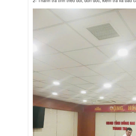
2- Thanh tra tỉnh theo dõi, đôn đốc, kiểm tra và báo 