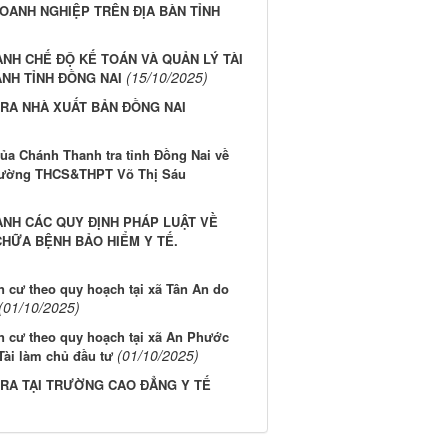
OANH NGHIỆP TRÊN ĐỊA BÀN TỈNH
NH CHẾ ĐỘ KẾ TOÁN VÀ QUẢN LÝ TÀI
(15/10/2025)
NH TỈNH ĐỒNG NAI
TRA NHÀ XUẤT BẢN ĐỒNG NAI
ủa Chánh Thanh tra tỉnh Đồng Nai về
 Trường THCS&THPT Võ Thị Sáu
ÀNH CÁC QUY ĐỊNH PHÁP LUẬT VỀ
HỮA BỆNH BẢO HIỂM Y TẾ.
n cư theo quy hoạch tại xã Tân An do
(01/10/2025)
ân cư theo quy hoạch tại xã An Phước
(01/10/2025)
ài làm chủ đầu tư
TRA TẠI TRƯỜNG CAO ĐẲNG Y TẾ