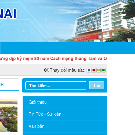
kỷ niệm 80 năm Cách mạng tháng Tám và Quốc khánh 2/9
Thay đổi màu sắc
NH
Tìm
Giới thiệu
Tin Tức - Sự kiện
Văn bản