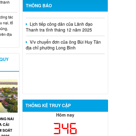
173/NQ-CP của Chính Phủ (sau sát
 thành
THÔNG BÁO
nhập)
công tác
Lịch tiếp công dân của Lãnh đạo
u nại, tố
Thanh tra tỉnh tháng 12 năm 2025
hũng,
trên địa
V/v chuyển đơn của ông Bùi Huy Tân
địa chỉ phường Long Bình
 QUY
THỐNG KÊ TRUY CẬP
Hôm nay
NG NAI
346
A CẢI
M SOÁT
 2026