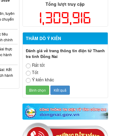
Tổng lượt truy cập
1,309,916
in, tuyên
và chuyển
 tiêu
THĂM DÒ Ý KIẾN
nh chính
ai thực
Đánh giá về trang thông tin điện tử Thanh
tục hành
tra tỉnh Đồng Nai
Rất tốt
ai: Kết
Tốt
ách hành
Ý kiến khác