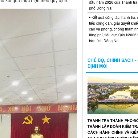
cáo kết quả thực hiện theo quy định.
đầu năm 2026 của Thanh tra
phố Đồng Nai
Kết quả công tác thanh tra, 
tiếp công dân, giải quyết khiế
cáo và phòng, chống tham n
lãng phí, tiêu cực Qúy I/2026 
bàn tỉnh Đồng Nai
CHẾ ĐỘ, CHÍNH SÁCH -
ĐỊNH MỚI
THANH TRA THÀNH PHỐ ĐỒ
THÀNH LẬP ĐOÀN KIỂM TR
CÁCH HÀNH CHÍNH VÀ KIỂ
THỦ TỤC HÀNH CHÍNH NĂM