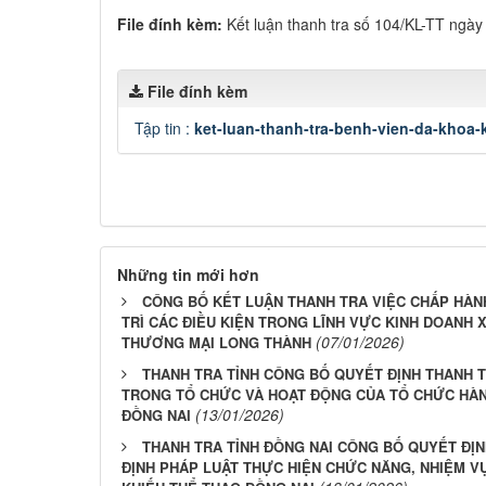
File đính kèm:
Kết luận thanh tra số 104/KL-TT ngày
File đính kèm
Tập tin :
ket-luan-thanh-tra-benh-vien-da-khoa
Những tin mới hơn
CÔNG BỐ KẾT LUẬN THANH TRA VIỆC CHẤP HÀN
TRÌ CÁC ĐIỀU KIỆN TRONG LĨNH VỰC KINH DOANH 
(07/01/2026)
THƯƠNG MẠI LONG THÀNH
THANH TRA TỈNH CÔNG BỐ QUYẾT ĐỊNH THANH 
TRONG TỔ CHỨC VÀ HOẠT ĐỘNG CỦA TỔ CHỨC HÀN
(13/01/2026)
ĐỒNG NAI
THANH TRA TỈNH ĐỒNG NAI CÔNG BỐ QUYẾT ĐỊ
ĐỊNH PHÁP LUẬT THỰC HIỆN CHỨC NĂNG, NHIỆM 