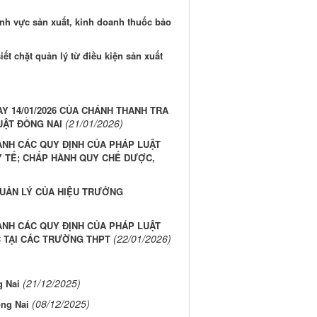
ĩnh vực sản xuất, kinh doanh thuốc bảo
ết chặt quản lý từ điều kiện sản xuất
)
Y 14/01/2026 CỦA CHÁNH THANH TRA
(21/01/2026)
UẬT ĐỒNG NAI
ÀNH CÁC QUY ĐỊNH CỦA PHÁP LUẬT
Y TẾ; CHẤP HÀNH QUY CHẾ DƯỢC,
UẢN LÝ CỦA HIỆU TRƯỞNG
ÀNH CÁC QUY ĐỊNH CỦA PHÁP LUẬT
(22/01/2026)
 TẠI CÁC TRƯỜNG THPT
(21/12/2025)
g Nai
(08/12/2025)
ồng Nai