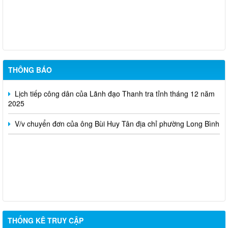
Lịch tiếp công dân của Lãnh đạo Thanh tra tỉnh tháng 01 năm
2026
Công khai tiết kiệm chi thường xuyên dự toán năm 2025 theo
Nghị quyết số 173/NQ-CP của Chính Phủ (sau sát nhập)
THÔNG BÁO
Lịch tiếp công dân của Lãnh đạo Thanh tra tỉnh tháng 12 năm
2025
V/v chuyển đơn của ông Bùi Huy Tân địa chỉ phường Long Bình
THỐNG KÊ TRUY CẬP