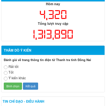
Hôm nay
4,320
Tổng lượt truy cập
1,313,890
THĂM DÒ Ý KIẾN
Đánh giá về trang thông tin điện tử Thanh tra tỉnh Đồng Nai
Rất tốt
Tốt
Ý kiến khác
TIN CHỈ ĐẠO - ĐIỀU HÀNH