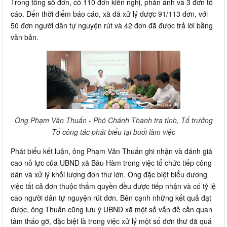
Trong tổng số đơn, có 110 đơn kiến nghị, phản ánh và 3 đơn tố
cáo. Đến thời điểm báo cáo, xã đã xử lý được 91/113 đơn, với
50 đơn người dân tự nguyện rút và 42 đơn đã được trả lời bằng
văn bản.
Ông Phạm Văn Thuấn - Phó Chánh Thanh tra tỉnh, Tổ trưởng
Tổ công tác phát biểu tại buổi làm việc
Phát biểu kết luận, ông Phạm Văn Thuấn ghi nhận và đánh giá
cao nỗ lực của UBND xã Bàu Hàm trong việc tổ chức tiếp công
dân và xử lý khối lượng đơn thư lớn. Ông đặc biệt biểu dương
việc tất cả đơn thuộc thẩm quyền đều được tiếp nhận và có tỷ lệ
cao người dân tự nguyện rút đơn. Bên cạnh những kết quả đạt
được, ông Thuấn cũng lưu ý UBND xã một số vấn đề cần quan
tâm tháo gỡ, đặc biệt là trong việc xử lý một số đơn thư đã quá