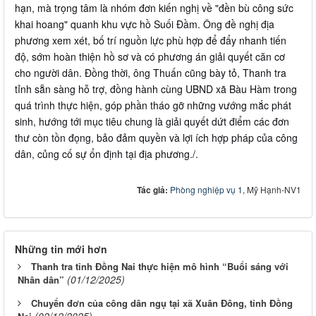
hạn, mà trọng tâm là nhóm đơn kiến nghị về "đền bù công sức
khai hoang" quanh khu vực hồ Suối Đầm. Ông đề nghị địa
phương xem xét, bố trí nguồn lực phù hợp để đẩy nhanh tiến
độ, sớm hoàn thiện hồ sơ và có phương án giải quyết căn cơ
cho người dân. Đồng thời, ông Thuấn cũng bày tỏ, Thanh tra
tỉnh sẵn sàng hỗ trợ, đồng hành cùng UBND xã Bàu Hàm trong
quá trình thực hiện, góp phần tháo gỡ những vướng mắc phát
sinh, hướng tới mục tiêu chung là giải quyết dứt điểm các đơn
thư còn tồn đọng, bảo đảm quyền và lợi ích hợp pháp của công
dân, củng cố sự ổn định tại địa phương./.
Tác giả:
Phòng nghiệp vụ 1
, Mỹ Hạnh-NV1
Những tin mới hơn
Thanh tra tỉnh Đồng Nai thực hiện mô hình “Buổi sáng với
(01/12/2025)
Nhân dân”
Chuyển đơn của công dân ngụ tại xã Xuân Đông, tỉnh Đồng
(02/12/2025)