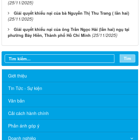
(25/11/2025)
Giải quyết khiếu nại của bà Nguyễn Thị Thu Trang ( lần hai)
(25/11/2025)
Giải quyết khiếu nại của ông Trần Ngọc Hải (lần hai) ngụ tại
(25/11/2025)
phường Bảy Hiền, Thành phố Hồ Chí Minh
Tìm
Giới thiệu
Tin Tức - Sự kiện
Văn bản
Cải cách hành chính
Phản ánh góp ý
Lịch làm việc Thanh tra Thành phố Tuần 31/2026
Doanh nghiệp