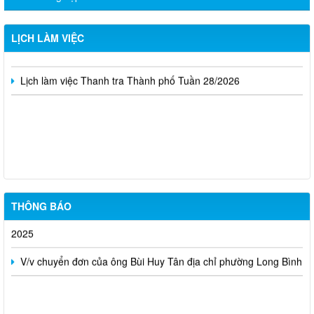
Lịch làm việc Thanh tra Thành phố Tuần 30/2026
LỊCH LÀM VIỆC
Lịch làm việc Thanh tra Thành phố Tuần 29/2026
Lịch làm việc Thanh tra Thành phố Tuần 28/2026
Lịch tiếp công dân của Lãnh đạo Thanh tra tỉnh tháng 01 năm
2026
Công khai tiết kiệm chi thường xuyên dự toán năm 2025 theo
Nghị quyết số 173/NQ-CP của Chính Phủ (sau sát nhập)
THÔNG BÁO
Lịch tiếp công dân của Lãnh đạo Thanh tra tỉnh tháng 12 năm
2025
V/v chuyển đơn của ông Bùi Huy Tân địa chỉ phường Long Bình