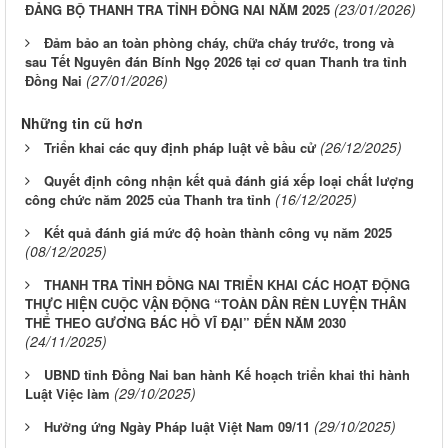
(23/01/2026)
ĐẢNG BỘ THANH TRA TỈNH ĐỒNG NAI NĂM 2025
Đảm bảo an toàn phòng cháy, chữa cháy trước, trong và
sau Tết Nguyên đán Bính Ngọ 2026 tại cơ quan Thanh tra tỉnh
(27/01/2026)
Đồng Nai
Những tin cũ hơn
(26/12/2025)
Triển khai các quy định pháp luật về bầu cử
Quyết định công nhận kết quả đánh giá xếp loại chất lượng
(16/12/2025)
công chức năm 2025 của Thanh tra tỉnh
Kết quả đánh giá mức độ hoàn thành công vụ năm 2025
(08/12/2025)
THANH TRA TỈNH ĐỒNG NAI TRIỂN KHAI CÁC HOẠT ĐỘNG
THỰC HIỆN CUỘC VẬN ĐỘNG “TOÀN DÂN RÈN LUYỆN THÂN
THỂ THEO GƯƠNG BÁC HỒ VĨ ĐẠI” ĐẾN NĂM 2030
(24/11/2025)
UBND tỉnh Đồng Nai ban hành Kế hoạch triển khai thi hành
(29/10/2025)
Luật Việc làm
(29/10/2025)
Hưởng ứng Ngày Pháp luật Việt Nam 09/11