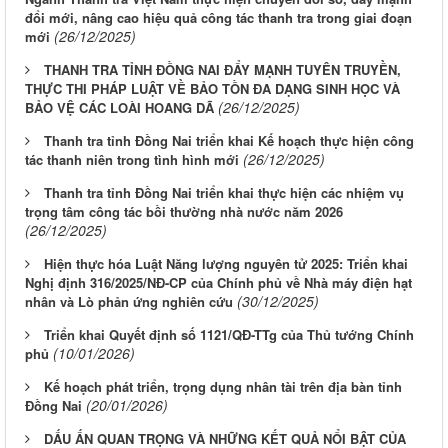
đổi mới, nâng cao hiệu quả công tác thanh tra trong giai đoạn
(26/12/2025)
mới
THANH TRA TỈNH ĐỒNG NAI ĐẨY MẠNH TUYÊN TRUYỀN,
THỰC THI PHÁP LUẬT VỀ BẢO TỒN ĐA DẠNG SINH HỌC VÀ
(26/12/2025)
BẢO VỆ CÁC LOÀI HOANG DÃ
Thanh tra tỉnh Đồng Nai triển khai Kế hoạch thực hiện công
(26/12/2025)
tác thanh niên trong tình hình mới
Thanh tra tỉnh Đồng Nai triển khai thực hiện các nhiệm vụ
trọng tâm công tác bồi thường nhà nước năm 2026
(26/12/2025)
Hiện thực hóa Luật Năng lượng nguyên tử 2025: Triển khai
Nghị định 316/2025/NĐ-CP của Chính phủ về Nhà máy điện hạt
(30/12/2025)
nhân và Lò phản ứng nghiên cứu
Triển khai Quyết định số 1121/QĐ-TTg của Thủ tướng Chính
(10/01/2026)
phủ
Kế hoạch phát triển, trọng dụng nhân tài trên địa bàn tỉnh
(20/01/2026)
Đồng Nai
DẤU ẤN QUAN TRỌNG VÀ NHỮNG KẾT QUẢ NỔI BẬT CỦA