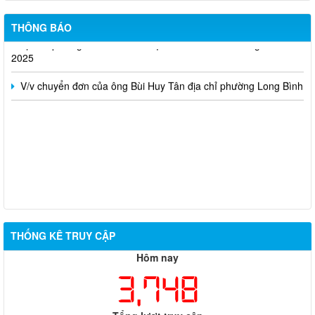
Nghị quyết số 173/NQ-CP của Chính Phủ (sau sát nhập)
THÔNG BÁO
Lịch tiếp công dân của Lãnh đạo Thanh tra tỉnh tháng 12 năm
2025
V/v chuyển đơn của ông Bùi Huy Tân địa chỉ phường Long Bình
THỐNG KÊ TRUY CẬP
Hôm nay
3,748