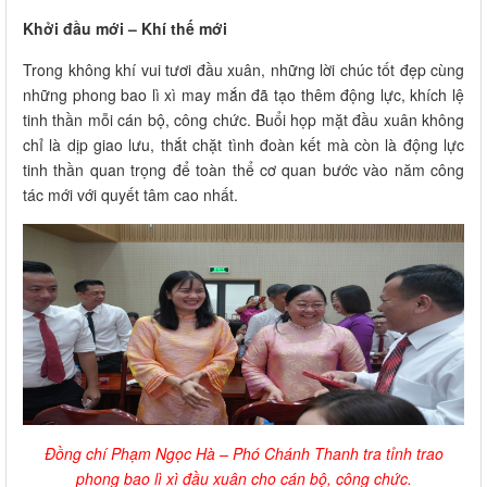
Khởi đầu mới – Khí thế mới
Trong không khí vui tươi đầu xuân, những lời chúc tốt đẹp cùng
những phong bao lì xì may mắn đã tạo thêm động lực, khích lệ
tinh thần mỗi cán bộ, công chức. Buổi họp mặt đầu xuân không
chỉ là dịp giao lưu, thắt chặt tình đoàn kết mà còn là động lực
tinh thần quan trọng để toàn thể cơ quan bước vào năm công
tác mới với quyết tâm cao nhất.
Đồng chí Phạm Ngọc Hà – Phó Chánh Thanh tra tỉnh trao
phong bao lì xì đầu xuân cho cán bộ, công chức.