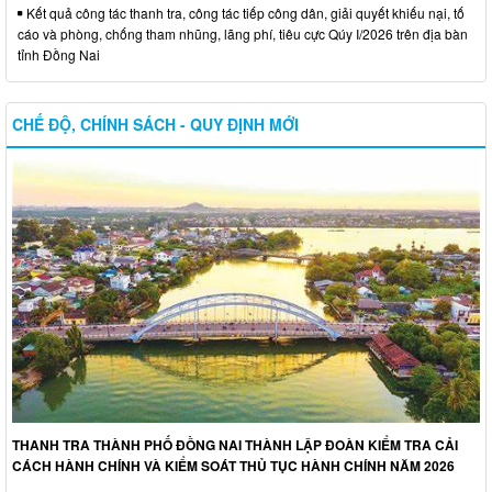
Kết quả công tác thanh tra, công tác tiếp công dân, giải quyết khiếu nại, tố
cáo và phòng, chống tham nhũng, lãng phí, tiêu cực Qúy I/2026 trên địa bàn
tỉnh Đồng Nai
CHẾ ĐỘ, CHÍNH SÁCH - QUY ĐỊNH MỚI
THANH TRA THÀNH PHỐ ĐỒNG NAI THÀNH LẬP ĐOÀN KIỂM TRA CẢI
CÁCH HÀNH CHÍNH VÀ KIỂM SOÁT THỦ TỤC HÀNH CHÍNH NĂM 2026