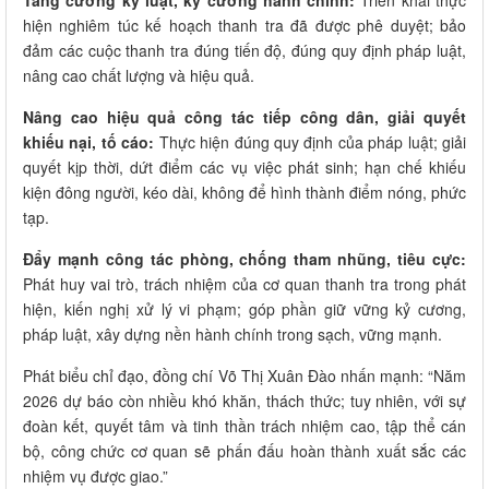
Tăng cường kỷ luật, kỷ cương hành chính:
Triển khai thực
hiện nghiêm túc kế hoạch thanh tra đã được phê duyệt; bảo
đảm các cuộc thanh tra đúng tiến độ, đúng quy định pháp luật,
nâng cao chất lượng và hiệu quả.
Nâng cao hiệu quả công tác tiếp công dân, giải quyết
khiếu nại, tố cáo:
Thực hiện đúng quy định của pháp luật; giải
quyết kịp thời, dứt điểm các vụ việc phát sinh; hạn chế khiếu
kiện đông người, kéo dài, không để hình thành điểm nóng, phức
tạp.
Đẩy mạnh công tác phòng, chống tham nhũng, tiêu cực:
Phát huy vai trò, trách nhiệm của cơ quan thanh tra trong phát
hiện, kiến nghị xử lý vi phạm; góp phần giữ vững kỷ cương,
pháp luật, xây dựng nền hành chính trong sạch, vững mạnh.
Phát biểu chỉ đạo, đồng chí Võ Thị Xuân Đào nhấn mạnh: “Năm
2026 dự báo còn nhiều khó khăn, thách thức; tuy nhiên, với sự
đoàn kết, quyết tâm và tinh thần trách nhiệm cao, tập thể cán
bộ, công chức cơ quan sẽ phấn đấu hoàn thành xuất sắc các
nhiệm vụ được giao.”