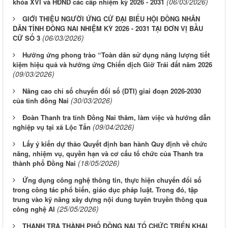
(06/03/2026)
khóa XVI và HĐND các cấp nhiệm kỳ 2026 - 2031
GIỚI THIỆU NGƯỜI ỨNG CỬ ĐẠI BIỂU HỘI ĐỒNG NHÂN
DÂN TỈNH ĐỒNG NAI NHIỆM KỲ 2026 - 2031 TẠI ĐƠN VỊ BẦU
(06/03/2026)
CỬ SỐ 3
Hưởng ứng phong trào “Toàn dân sử dụng năng lượng tiết
kiệm hiệu quả và hưởng ứng Chiến dịch Giờ Trái đất năm 2026
(09/03/2026)
Nâng cao chỉ số chuyển đổi số (DTI) giai đoạn 2026-2030
(30/03/2026)
của tỉnh đồng Nai
Đoàn Thanh tra tỉnh Đồng Nai thăm, làm việc và hướng dẫn
(09/04/2026)
nghiệp vụ tại xã Lộc Tấn
Lấy ý kiến dự thảo Quyết định ban hành Quy định về chức
năng, nhiệm vụ, quyền hạn và cơ cấu tổ chức của Thanh tra
(18/05/2026)
thành phố Đồng Nai
Ứng dụng công nghệ thông tin, thực hiện chuyển đổi số
trong công tác phổ biến, giáo dục pháp luật. Trong đó, tập
trung vào kỹ năng xây dựng nội dung tuyên truyền thông qua
(25/05/2026)
công nghệ AI
THANH TRA THÀNH PHỐ ĐỒNG NAI TỔ CHỨC TRIỂN KHAI