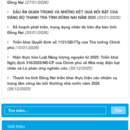
(27/01/2026)
Đồng Nai
DẤU ẤN QUAN TRỌNG VÀ NHỮNG KẾT QUẢ NỔI BẬT CỦA
(23/01/2026)
ĐẢNG BỘ THANH TRA TỈNH ĐỒNG NAI NĂM 2025
Kế hoạch phát triển, trọng dụng nhân tài trên địa bàn tỉnh
(20/01/2026)
Đồng Nai
Triển khai Quyết định số 1121/QĐ-TTg của Thủ tướng Chính
(10/01/2026)
phủ
Hiện thực hóa Luật Năng lượng nguyên tử 2025: Triển khai
Nghị định 316/2025/NĐ-CP của Chính phủ về Nhà máy điện hạt
(30/12/2025)
nhân và Lò phản ứng nghiên cứu
Thanh tra tỉnh Đồng Nai triển khai thực hiện các nhiệm vụ
trọng tâm công tác bồi thường nhà nước năm 2026
(26/12/2025)
Tìm
Giới thiệu