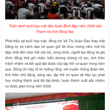
Toàn cảnh buổi họp mặt đầu Xuân Bính Ngọ năm 2026 của
Thanh tra tỉnh Đồng Nai
.
Phát biểu tại buổi họp mặt, đồng chí Võ Thị Xuân Đào thay mặt
Đảng ủy và Lãnh đạo cơ quan gửi lời chúc mừng năm mới tốt
đẹp nhất đến toàn thể cán bộ, công chức, người lao động và gia
đình; đồng thời ghi nhận, biểu dương những nỗ lực, tinh thần
trách nhiệm và kết quả đạt được của tập thể cơ quan trong năm
qua. Đồng chí bày tỏ tin tưởng rằng, với truyền thống đoàn kết,
tinh thần chủ động, sáng tạo, tập thể cơ quan sẽ tiếp tục phát
huy những thành quả đã đạt được, hoàn thành xuất sắc nhiệm
vụ được giao trong năm 2026.