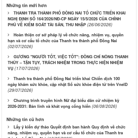
Những tin mới hơn
THANH TRA THÀNH PHỐ ĐỒNG NAI TỔ CHỨC TRIỂN KHAI
NGHỊ ĐỊNH SỐ 164/2026/NĐ-CP NGÀY 15/5/2026 CỦA CHÍNH
(26/06/2026)
PHỦ VỀ KIỂM SOÁT TÀI SẢN, THU NHẬP
Hoàn thiện cơ sở pháp lý về chức năng, nhiệm vụ, quyền
hạn và cơ cấu tổ chức của Thanh tra thành phố Đồng Nai
(02/07/2026)
GƯƠNG "NGƯỜI TỐT, VIỆC TỐT": ĐỒNG CHÍ NÔNG THANH
THỦY – TẬN TỤY, TRÁCH NHIỆM TRONG THỰC HIỆN NHIỆM
(17/07/2026)
VỤ
Thanh tra thành phố Đồng Nai triển khai Chiến dịch 100
ngày khám sức khỏe, cập nhật Sổ sức khỏe điện tử trên VneID
(29/07/2026)
Chương trình truyền hình Nữ đại biểu dân cử nhiệm kỳ
(06/08/2026)
2026-2031: Bản lĩnh và khát vọng cống hiến
Những tin cũ hơn
Lấy ý kiến dự thảo Quyết định ban hành Quy định về chức
năng, nhiệm vụ, quyền hạn và cơ cấu tổ chức của Thanh tra