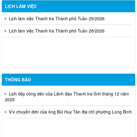
Lịch làm việc Thanh tra Thành phố Tuần 30/2026
LỊCH LÀM VIỆC
Lịch làm việc Thanh tra Thành phố Tuần 29/2026
Lịch làm việc Thanh tra Thành phố Tuần 28/2026
Lịch tiếp công dân của Lãnh đạo Thanh tra tỉnh tháng 01 năm
2026
Công khai tiết kiệm chi thường xuyên dự toán năm 2025 theo
THÔNG BÁO
Nghị quyết số 173/NQ-CP của Chính Phủ (sau sát nhập)
Lịch tiếp công dân của Lãnh đạo Thanh tra tỉnh tháng 12 năm
2025
V/v chuyển đơn của ông Bùi Huy Tân địa chỉ phường Long Bình