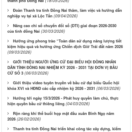
(18/05/2026)
thành phố Đồng Nai
Đoàn Thanh tra tỉnh Đồng Nai thăm, làm việc và hướng dẫn
(09/04/2026)
nghiệp vụ tại xã Lộc Tấn
Nâng cao chỉ số chuyển đổi số (DTI) giai đoạn 2026-2030
(30/03/2026)
của tỉnh đồng Nai
Hưởng ứng phong trào “Toàn dân sử dụng năng lượng tiết
kiệm hiệu quả và hưởng ứng Chiến dịch Giờ Trái đất năm 2026
(09/03/2026)
GIỚI THIỆU NGƯỜI ỨNG CỬ ĐẠI BIỂU HỘI ĐỒNG NHÂN
DÂN TỈNH ĐỒNG NAI NHIỆM KỲ 2026 - 2031 TẠI ĐƠN VỊ BẦU
(06/03/2026)
CỬ SỐ 3
Giới thiệu video tuyên truyền về bầu cử đại biểu Quốc hội
(06/03/2026)
khóa XVI và HĐND các cấp nhiệm kỳ 2026 - 2031
Hướng tới ngày 15/3/2026 - Phát huy quyền làm chủ, thực
(04/03/2026)
hiện quyền bầu cử thiêng liêng
Rộn ràng khí thế buổi họp mặt đầu xuân Bính Ngọ năm
(26/02/2026)
2026
Thanh tra tỉnh Đồng Nai triển khai công tác xây dựng, kiểm