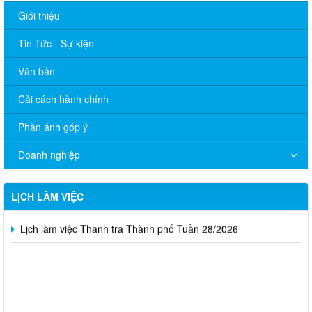
Giới thiệu
Tin Tức - Sự kiện
Văn bản
Cải cách hành chính
Phản ánh góp ý
Lịch làm việc Thanh tra Thành phố Tuần 31/2026
Doanh nghiệp
Lịch làm việc Thanh tra Thành phố Tuần 30/2026
Lịch làm việc Thanh tra Thành phố Tuần 29/2026
LỊCH LÀM VIỆC
Lịch làm việc Thanh tra Thành phố Tuần 28/2026
Lịch tiếp công dân của Lãnh đạo Thanh tra tỉnh tháng 01 năm
2026