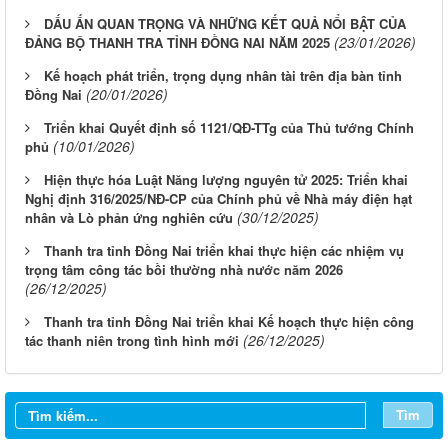
DẤU ẤN QUAN TRỌNG VÀ NHỮNG KẾT QUẢ NỔI BẬT CỦA
(23/01/2026)
ĐẢNG BỘ THANH TRA TỈNH ĐỒNG NAI NĂM 2025
Kế hoạch phát triển, trọng dụng nhân tài trên địa bàn tỉnh
(20/01/2026)
Đồng Nai
Triển khai Quyết định số 1121/QĐ-TTg của Thủ tướng Chính
(10/01/2026)
phủ
Hiện thực hóa Luật Năng lượng nguyên tử 2025: Triển khai
Nghị định 316/2025/NĐ-CP của Chính phủ về Nhà máy điện hạt
(30/12/2025)
nhân và Lò phản ứng nghiên cứu
Thanh tra tỉnh Đồng Nai triển khai thực hiện các nhiệm vụ
trọng tâm công tác bồi thường nhà nước năm 2026
(26/12/2025)
Thanh tra tỉnh Đồng Nai triển khai Kế hoạch thực hiện công
(26/12/2025)
tác thanh niên trong tình hình mới
Tìm