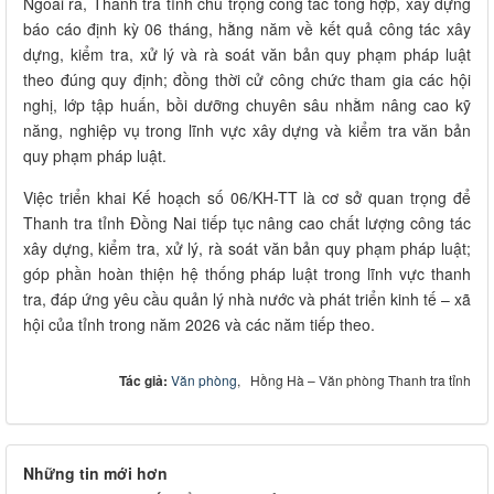
Ngoài ra, Thanh tra tỉnh chú trọng công tác tổng hợp, xây dựng
báo cáo định kỳ 06 tháng, hằng năm về kết quả công tác xây
dựng, kiểm tra, xử lý và rà soát văn bản quy phạm pháp luật
theo đúng quy định; đồng thời cử công chức tham gia các hội
nghị, lớp tập huấn, bồi dưỡng chuyên sâu nhằm nâng cao kỹ
năng, nghiệp vụ trong lĩnh vực xây dựng và kiểm tra văn bản
quy phạm pháp luật.
Việc triển khai Kế hoạch số 06/KH-TT là cơ sở quan trọng để
Thanh tra tỉnh Đồng Nai tiếp tục nâng cao chất lượng công tác
xây dựng, kiểm tra, xử lý, rà soát văn bản quy phạm pháp luật;
góp phần hoàn thiện hệ thống pháp luật trong lĩnh vực thanh
tra, đáp ứng yêu cầu quản lý nhà nước và phát triển kinh tế – xã
hội của tỉnh trong năm 2026 và các năm tiếp theo.
Tác giả:
Văn phòng
, Hồng Hà – Văn phòng Thanh tra tỉnh
Những tin mới hơn