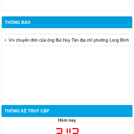
Công khai tiết kiệm chi thường xuyên dự toán năm 2025 theo
Nghị quyết số 173/NQ-CP của Chính Phủ (sau sát nhập)
Lịch tiếp công dân của Lãnh đạo Thanh tra tỉnh tháng 12 năm
THÔNG BÁO
2025
V/v chuyển đơn của ông Bùi Huy Tân địa chỉ phường Long Bình
THỐNG KÊ TRUY CẬP
Hôm nay
3,112