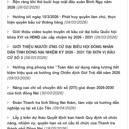
Rộn ràng khí thế buổi họp mặt đầu xuân Bính Ngọ năm
(26/02/2026)
2026
Hướng tới ngày 15/3/2026 - Phát huy quyền làm chủ, thực
(04/03/2026)
hiện quyền bầu cử thiêng liêng
Giới thiệu video tuyên truyền về bầu cử đại biểu Quốc hội
(06/03/2026)
khóa XVI và HĐND các cấp nhiệm kỳ 2026 - 2031
GIỚI THIỆU NGƯỜI ỨNG CỬ ĐẠI BIỂU HỘI ĐỒNG NHÂN
DÂN TỈNH ĐỒNG NAI NHIỆM KỲ 2026 - 2031 TẠI ĐƠN VỊ BẦU
(06/03/2026)
CỬ SỐ 3
Hưởng ứng phong trào “Toàn dân sử dụng năng lượng tiết
kiệm hiệu quả và hưởng ứng Chiến dịch Giờ Trái đất năm 2026
(09/03/2026)
Nâng cao chỉ số chuyển đổi số (DTI) giai đoạn 2026-2030
(30/03/2026)
của tỉnh đồng Nai
Đoàn Thanh tra tỉnh Đồng Nai thăm, làm việc và hướng dẫn
(09/04/2026)
nghiệp vụ tại xã Lộc Tấn
Lấy ý kiến dự thảo Quyết định ban hành Quy định về chức
năng, nhiệm vụ, quyền hạn và cơ cấu tổ chức của Thanh tra
(18/05/2026)
thành phố Đồng Nai