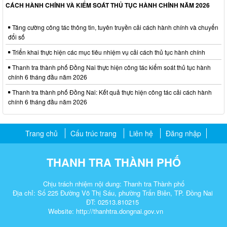
CÁCH HÀNH CHÍNH VÀ KIỂM SOÁT THỦ TỤC HÀNH CHÍNH NĂM 2026
Tăng cường công tác thông tin, tuyên truyền cải cách hành chính và chuyển
đổi số
Triển khai thực hiện các mục tiêu nhiệm vụ cải cách thủ tục hành chính
Thanh tra thành phố Đồng Nai thực hiện công tác kiểm soát thủ tục hành
chính 6 tháng đầu năm 2026
Thanh tra thành phố Đồng Nai: Kết quả thực hiện công tác cải cách hành
chính 6 tháng đầu năm 2026
Trang chủ
Cấu trúc trang
Liên hệ
Đăng nhập
THANH TRA THÀNH PHỐ
Chịu trách nhiệm nội dung: Thanh tra Thành phố
Địa chỉ: Số 225 Đường Võ Thị Sáu, phường Trấn Biên, TP. Đồng Nai
ĐT: 02513.810215
Website: http://thanhtra.dongnai.gov.vn