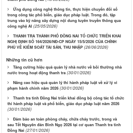
Ứng dụng công nghệ thông tin, thực hiện chuyển đổi số
trong công tác phổ biến, giáo dục pháp luật. Trong đó, tập
trung vào kỹ năng xây dựng nội dung tuyên truyền thông qua
(25/05/2026)
công nghệ AI
THANH TRA THÀNH PHỐ ĐỒNG NAI TỔ CHỨC TRIỂN KHAI
NGHỊ ĐỊNH SỐ 164/2026/NĐ-CP NGÀY 15/5/2026 CỦA CHÍNH
(26/06/2026)
PHỦ VỀ KIỂM SOÁT TÀI SẢN, THU NHẬP
Những tin cũ hơn
Tăng cường hiệu quả quản lý nhà nước về bồi thường nhà
(30/01/2026)
nước trong hoạt động thanh tra
Nâng cao hiệu quả quản lý thi hành pháp luật về xử lý vi
(30/01/2026)
phạm hành chính năm 2026
Thanh tra tỉnh Đồng Nai triển khai đồng bộ công tác tổ chức
thi hành pháp luật và phổ biến, giáo dục pháp luật năm 2026
(30/01/2026)
Đảm bảo an toàn phòng cháy, chữa cháy trước, trong và
sau Tết Nguyên đán Bính Ngọ 2026 tại cơ quan Thanh tra tỉnh
(27/01/2026)
Đồng Nai