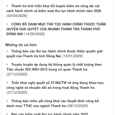
Thanh tra tỉnh triển khai Kế hoạch kiểm tra công tác cải
cách hành chính và kiểm soát thủ tục hành chính năm 2026
(03/04/2026)
CÔNG BỐ DANH MỤC THỦ TỤC HÀNH CHÍNH THUỘC THẨM
QUYỀN GIẢI QUYẾT CỦA NGÀNH THANH TRA THÀNH PHỐ
(14/05/2026)
ĐỒNG NAI
Những tin cũ hơn
Thông báo các thủ tục hành chính thuộc thẩm quyền giải
(13/01/2026)
quyết của Thanh tra tỉnh Đồng Nai
Truyên truyền áp dụng hệ thống quản lý chất lượng theo
Tiêu chuẩn ISO 9001:2015 trong cơ quan Thanh tra
(27/12/2025)
Triển khai nghị quyết số 57-NQ/TW về ứng dụng khoa học,
công nghệ và chuyển đổi số trong hoạt động Thanh tra
(27/12/2025)
Thông báo niêm yết công khai các Quyết định công bố
(08/12/2025)
danh mục TTHC của ngành Thanh tra
Báo cáo kiểm soát thủ tục hành chính năm 2025