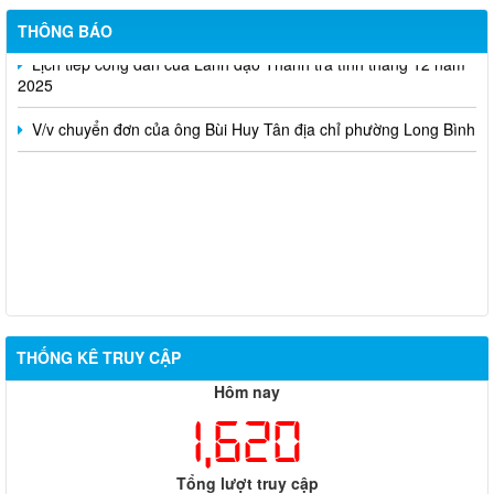
Nghị quyết số 173/NQ-CP của Chính Phủ (sau sát nhập)
THÔNG BÁO
Lịch tiếp công dân của Lãnh đạo Thanh tra tỉnh tháng 12 năm
2025
V/v chuyển đơn của ông Bùi Huy Tân địa chỉ phường Long Bình
THỐNG KÊ TRUY CẬP
Hôm nay
1,620
Tổng lượt truy cập