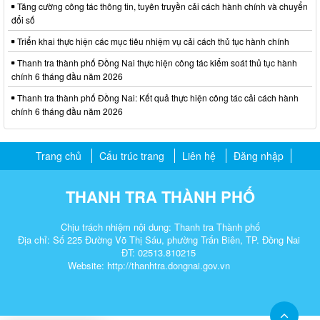
Tăng cường công tác thông tin, tuyên truyền cải cách hành chính và chuyển
đổi số
Triển khai thực hiện các mục tiêu nhiệm vụ cải cách thủ tục hành chính
Thanh tra thành phố Đồng Nai thực hiện công tác kiểm soát thủ tục hành
chính 6 tháng đầu năm 2026
Thanh tra thành phố Đồng Nai: Kết quả thực hiện công tác cải cách hành
chính 6 tháng đầu năm 2026
Trang chủ
Cấu trúc trang
Liên hệ
Đăng nhập
THANH TRA THÀNH PHỐ
Chịu trách nhiệm nội dung: Thanh tra Thành phố
Địa chỉ: Số 225 Đường Võ Thị Sáu, phường Trấn Biên, TP. Đồng Nai
ĐT: 02513.810215
Website: http://thanhtra.dongnai.gov.vn