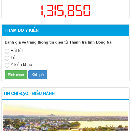
1,315,850
THĂM DÒ Ý KIẾN
Đánh giá về trang thông tin điện tử Thanh tra tỉnh Đồng Nai
Rất tốt
Tốt
Ý kiến khác
TIN CHỈ ĐẠO - ĐIỀU HÀNH