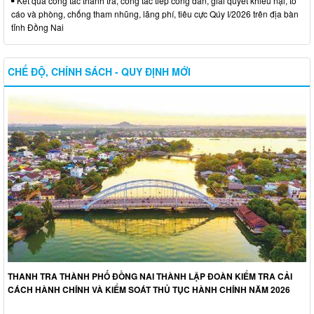
Kết quả công tác thanh tra, công tác tiếp công dân, giải quyết khiếu nại, tố
cáo và phòng, chống tham nhũng, lãng phí, tiêu cực Qúy I/2026 trên địa bàn
tỉnh Đồng Nai
CHẾ ĐỘ, CHÍNH SÁCH - QUY ĐỊNH MỚI
THANH TRA THÀNH PHỐ ĐỒNG NAI THÀNH LẬP ĐOÀN KIỂM TRA CẢI
CÁCH HÀNH CHÍNH VÀ KIỂM SOÁT THỦ TỤC HÀNH CHÍNH NĂM 2026